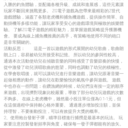
入勝的釣魚體驗，並配備各種升級、成就和進展感，這些元素讓
玩家不斷回來挑戰更多。 ZG電子遊戲為您帶來最精彩的Z世代
遊戲體驗，涵蓋了各類老虎機和捕魚機遊戲，提供操作簡單、自
動掛機等多樣功能，讓玩家享受安心的遊戲環境與極致的娛樂體
驗。 了解ZG電子遊戲的精彩魅力，並掌握遊戲策略提升獲勝機
會。 要成為線上捕魚機推薦的高手，有策略地使用不同的砲口
是非常關鍵的。
活動反思： 這是一首以遊戲的形式展開的幼兒歌曲，歌曲朗
朗上口，容易被幼兒所接受和記憶。 所以幼兒的參與性較高，
通過本次活動使幼兒在傾聽音樂的同時感受了音樂節奏的快慢，
從中激發了幼兒演唱歌曲的慾望，同時也調動了幼兒的積極性。
在學會歌唱後，就可以讓幼兒進行音樂遊戲，讓幼兒跟著音樂一
起做相應的動作，讓幼兒在歡樂愉悅的氣氛中參與遊戲。 遊戲
中也存在一些問題：在鑽漁網的時候，幼兒們沒有按一定的順序
來遊戲，出現擠對現象比較嚴重，導致了部分幼兒玩遊戲的次數
不夠多。 在線上老虎機中，雖然最小投注單位僅為0.1-1元，但
在這個過程中保持耐心格外重要。 通過逐步增加投注額，並保
持理智，不要衝動投注，可以有效提升大獎的概率。
2、使用炮台發射子彈，瞄準目標進行捕撈是最基本的玩法。 玩
家要注意控製發射頻率與角度，確保每一發子彈都能有的放矢。