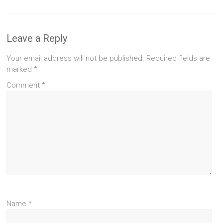
Leave a Reply
Your email address will not be published.
Required fields are
marked
*
Comment
*
Name
*