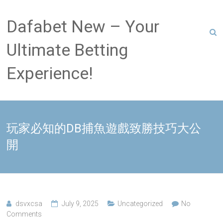
Skip
to
Dafabet New – Your
content
Ultimate Betting
Experience!
玩家必知的DB捕魚遊戲致勝技巧大公
開
dsvxcsa
July 9, 2025
Uncategorized
No
Comments