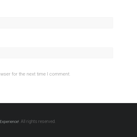
owser for the next time I comment.
. All rights reserved.
Experience!