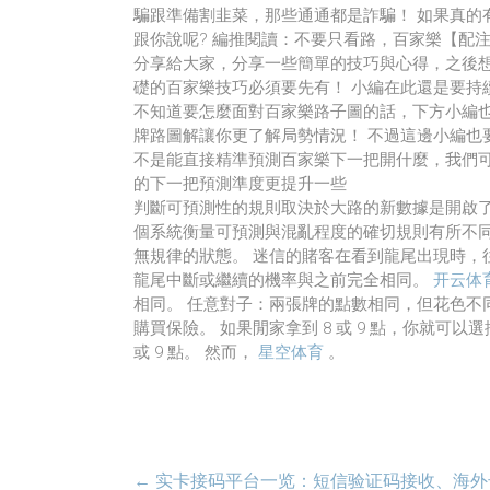
騙跟準備割韭菜，那些通通都是詐騙！ 如果真的
跟你說呢? 編推閱讀：不要只看路，百家樂【配
分享給大家，分享一些簡單的技巧與心得，之後想
礎的百家樂技巧必須要先有！ 小編在此還是要持續
不知道要怎麼面對百家樂路子圖的話，下方小編
牌路圖解讓你更了解局勢情況！ 不過這邊小編也
不是能直接精準預測百家樂下一把開什麼，我們
的下一把預測準度更提升一些
判斷可預測性的規則取決於大路的新數據是開啟了
個系統衡量可預測與混亂程度的確切規則有所不
無規律的狀態。 迷信的賭客在看到龍尾出現時，
龍尾中斷或繼續的機率與之前完全相同。
开云体
相同。 任意對子：兩張牌的點數相同，但花色不
購買保險。 如果閒家拿到 8 或 9 點，你就可
或 9 點。 然而，
星空体育
。
←
实卡接码平台一览：短信验证码接收、海外