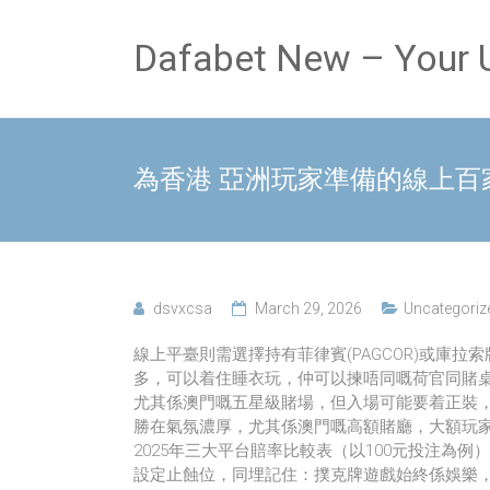
Skip
to
Dafabet New – Your U
content
為香港 亞洲玩家準備的線上百
dsvxcsa
March 29, 2026
Uncategoriz
線上平臺則需選擇持有菲律賓(PAGCOR)或庫拉
多，可以着住睡衣玩，仲可以揀唔同嘅荷官同賭桌
尤其係澳門嘅五星級賭場，但入場可能要着正裝，
勝在氣氛濃厚，尤其係澳門嘅高額賭廳，大額玩家
2025年三大平台賠率比較表（以100元投注為
設定止蝕位，同埋記住：撲克牌遊戲始終係娛樂，