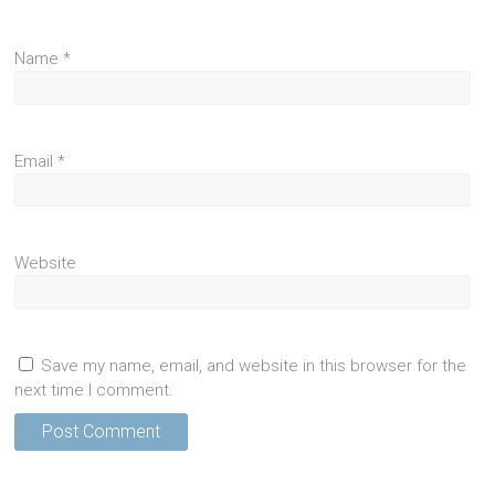
Name
*
Email
*
Website
Save my name, email, and website in this browser for the
next time I comment.