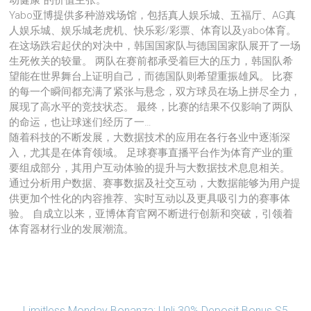
动健康”的价值主张。
Yabo亚博提供多种游戏场馆，包括真人娱乐城、五福厅、AG真
人娱乐城、娱乐城老虎机、快乐彩/彩票、体育以及yabo体育。
在这场跌宕起伏的对决中，韩国国家队与德国国家队展开了一场
生死攸关的较量。 两队在赛前都承受着巨大的压力，韩国队希
望能在世界舞台上证明自己，而德国队则希望重振雄风。 比赛
的每一个瞬间都充满了紧张与悬念，双方球员在场上拼尽全力，
展现了高水平的竞技状态。 最终，比赛的结果不仅影响了两队
的命运，也让球迷们经历了一…
随着科技的不断发展，大数据技术的应用在各行各业中逐渐深
入，尤其是在体育领域。 足球赛事直播平台作为体育产业的重
要组成部分，其用户互动体验的提升与大数据技术息息相关。
通过分析用户数据、赛事数据及社交互动，大数据能够为用户提
供更加个性化的内容推荐、实时互动以及更具吸引力的赛事体
验。 自成立以来，亚博体育官网不断进行创新和突破，引领着
体育器材行业的发展潮流。
←
Limitless Monday Bonanza: Unli 30% Deposit Bonus S5